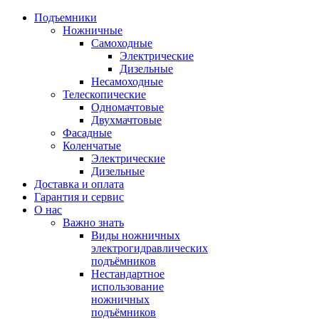
Подъемники
Ножничные
Самоходные
Электрические
Дизельные
Несамоходные
Телескопические
Одномачтовые
Двухмачтовые
Фасадные
Коленчатые
Электрические
Дизельные
Доставка и оплата
Гарантия и сервис
О нас
Важно знать
Виды ножничных
электрогидравлических
подъёмников
Нестандартное
использование
ножничных
подъёмников