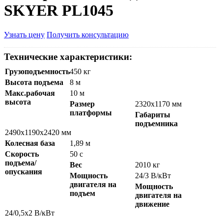
SKYER PL1045
Узнать цену
Получить консультацию
Технические характеристики:
Грузоподъемность
450 кг
Высота подъема
8 м
Макс.рабочая
10 м
высота
Размер
2320x1170 мм
платформы
Габариты
подъемника
2490х1190х2420 мм
Колесная база
1,89 м
Скорость
50 с
подъема/
Вес
2010 кг
опускания
Мощность
24/3 В/кВт
двигателя на
Мощность
подъем
двигателя на
движение
24/0,5x2 В/кВт