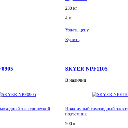
230 кг
4 м
Узнать цену
Купить
0905
SKYER NPF1105
В наличии
моходный электрический
Ножничный самоходный элект
подъемник
500 кг