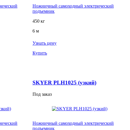
рический
Ножничный самоходный электрический
подъемник
450 кг
6 м
Узнать цену
Купить
SKYER PLH1025 (узкий)
Под заказ
рический
Ножничный самоходный электрический
подъемник