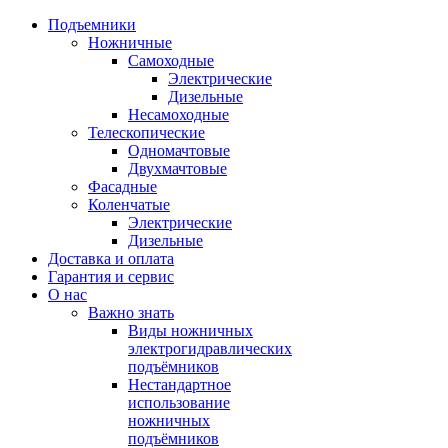
Подъемники
Ножничные
Самоходные
Электрические
Дизельные
Несамоходные
Телескопические
Одномачтовые
Двухмачтовые
Фасадные
Коленчатые
Электрические
Дизельные
Доставка и оплата
Гарантия и сервис
О нас
Важно знать
Виды ножничных
электрогидравлических
подъёмников
Нестандартное
использование
ножничных
подъёмников