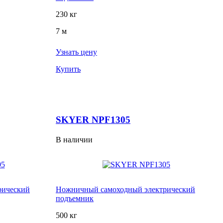
230 кг
7 м
Узнать цену
Купить
SKYER NPF1305
В наличии
рический
Ножничный самоходный электрический
подъемник
500 кг